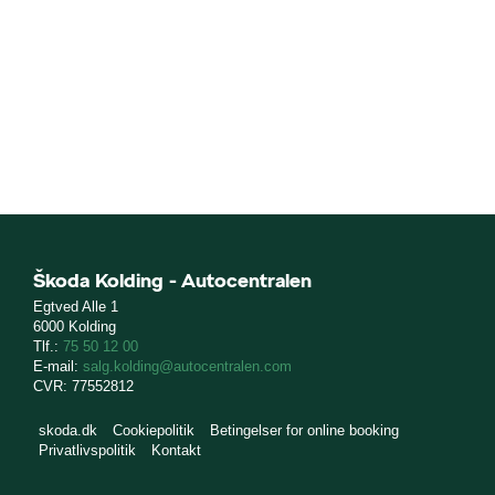
Škoda Kolding - Autocentralen
Egtved Alle 1
6000 Kolding
Tlf.:
75 50 12 00
E-mail:
salg.kolding@autocentralen.com
CVR: 77552812
skoda.dk
Cookiepolitik
Betingelser for online booking
Privatlivspolitik
Kontakt